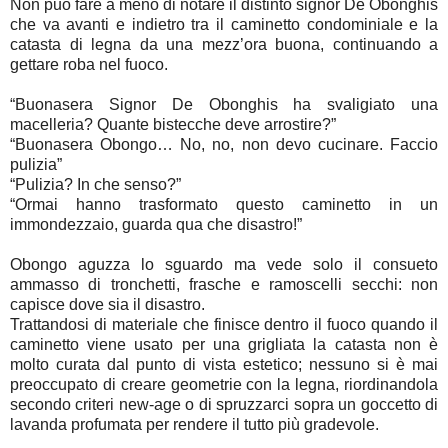
Non può fare a meno di notare il distinto signor De Obonghis
che va avanti e indietro tra il caminetto condominiale e la
catasta di legna da una mezz’ora buona, continuando a
gettare roba nel fuoco.
“Buonasera Signor De Obonghis ha svaligiato una
macelleria? Quante bistecche deve arrostire?”
“Buonasera Obongo… No, no, non devo cucinare. Faccio
pulizia”
“Pulizia? In che senso?”
“Ormai hanno trasformato questo caminetto in un
immondezzaio, guarda qua che disastro!”
Obongo aguzza lo sguardo ma vede solo il consueto
ammasso di tronchetti, frasche e ramoscelli secchi: non
capisce dove sia il disastro.
Trattandosi di materiale che finisce dentro il fuoco quando il
caminetto viene usato per una grigliata la catasta non è
molto curata dal punto di vista estetico; nessuno si è mai
preoccupato di creare geometrie con la legna, riordinandola
secondo criteri new-age o di spruzzarci sopra un goccetto di
lavanda profumata per rendere il tutto più gradevole.