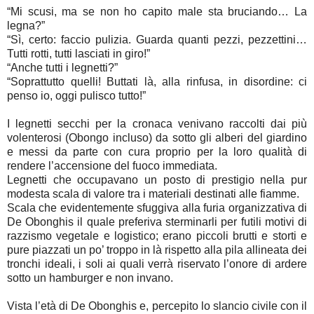
“Mi scusi, ma se non ho capito male sta bruciando… La
legna?”
“Sì, certo: faccio pulizia. Guarda quanti pezzi, pezzettini…
Tutti rotti, tutti lasciati in giro!”
“Anche tutti i legnetti?”
“Soprattutto quelli! Buttati là, alla rinfusa, in disordine: ci
penso io, oggi pulisco tutto!”
I legnetti secchi per la cronaca venivano raccolti dai più
volenterosi (Obongo incluso) da sotto gli alberi del giardino
e messi da parte con cura proprio per la loro qualità di
rendere l’accensione del fuoco immediata.
Legnetti che occupavano un posto di prestigio nella pur
modesta scala di valore tra i materiali destinati alle fiamme.
Scala che evidentemente sfuggiva alla furia organizzativa di
De Obonghis il quale preferiva sterminarli per futili motivi di
razzismo vegetale e logistico; erano piccoli brutti e storti e
pure piazzati un po’ troppo in là rispetto alla pila allineata dei
tronchi ideali, i soli ai quali verrà riservato l’onore di ardere
sotto un hamburger e non invano.
Vista l’età di De Obonghis e, percepito lo slancio civile con il