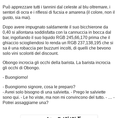
Può apprezzare tutti i tannini dal celeste al blu oltremare, i
sentori di ocra e i riflessi di fucsia e amarena (il colore, non il
gusto, sia mai).
Dopo avere impugnato saldamente il suo bicchierone da
0,40 si allontana soddisfatta con la cannuccia in bocca dal
bar, ingollando il suo liquido RGB 245,66,170 prima che il
ghiaccio sciogliendosi lo renda un RGB 237,138,195 che si
sa è una robaccia per buzzurri incolti, di quelli che bevono
solo vini scoloriti del discount.
Obongo incrocia gli occhi della barista.
La barista incrocia
gli occhi di Obongo.
- Buongiorno!
- Buongiorno signore, cosa le preparo?
- Avrei solo bisogno di una salvietta. - Prego le salviette
sono qui. - Le ho viste, ma non mi convincono del tutto. - … -
Potrei assaggiarne una?