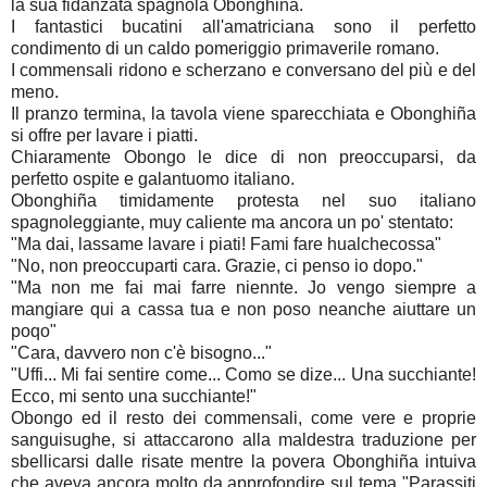
la sua fidanzata spagnola Obonghiña.
I fantastici bucatini all'amatriciana sono il perfetto
condimento di un caldo pomeriggio primaverile romano.
I commensali ridono e scherzano e conversano del più e del
meno.
Il pranzo termina, la tavola viene sparecchiata e Obonghiña
si offre per lavare i piatti.
Chiaramente Obongo le dice di non preoccuparsi, da
perfetto ospite e galantuomo italiano.
Obonghiña timidamente protesta nel suo italiano
spagnoleggiante, muy caliente ma ancora un po' stentato:
"Ma dai, lassame lavare i piati! Fami fare hualchecossa"
"No, non preoccuparti cara. Grazie, ci penso io dopo."
"Ma non me fai mai farre niennte. Jo vengo siempre a
mangiare qui a cassa tua e non poso neanche aiuttare un
poqo"
"Cara, davvero non c'è bisogno..."
"Uffi... Mi fai sentire come... Como se dize... Una succhiante!
Ecco, mi sento una succhiante!"
Obongo ed il resto dei commensali, come vere e proprie
sanguisughe, si attaccarono alla maldestra traduzione per
sbellicarsi dalle risate mentre la povera Obonghiña intuiva
che aveva ancora molto da approfondire sul tema "Parassiti