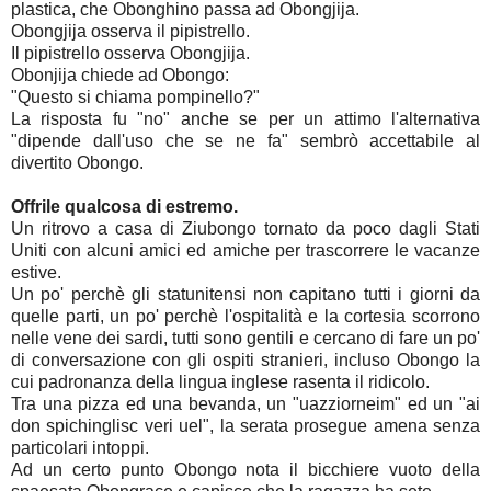
plastica, che Obonghino passa ad Obongjija.
Obongjija osserva il pipistrello.
Il pipistrello osserva Obongjija.
Obonjija chiede ad Obongo:
"Questo si chiama pompinello?"
La risposta fu "no" anche se per un attimo l'alternativa
"dipende dall'uso che se ne fa" sembrò accettabile al
divertito Obongo.
Offrile qualcosa di estremo.
Un ritrovo a casa di Ziubongo tornato da poco dagli Stati
Uniti con alcuni amici ed amiche per trascorrere le vacanze
estive.
Un po' perchè gli statunitensi non capitano tutti i giorni da
quelle parti, un po' perchè l'ospitalità e la cortesia scorrono
nelle vene dei sardi, tutti sono gentili e cercano di fare un po'
di conversazione con gli ospiti stranieri, incluso Obongo la
cui padronanza della lingua inglese rasenta il ridicolo.
Tra una pizza ed una bevanda, un "uazziorneim" ed un "ai
don spichinglisc veri uel", la serata prosegue amena senza
particolari intoppi.
Ad un certo punto Obongo nota il bicchiere vuoto della