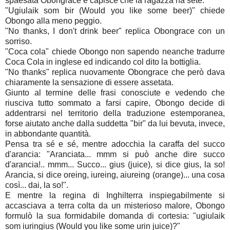
spaesata Obongrace e capisce che la ragazza ha sete.
"Ugiulaik som bir (Would you like some beer)" chiede
Obongo alla meno peggio.
"No thanks, I don't drink beer" replica Obongrace con un
sorriso.
"Coca cola" chiede Obongo non sapendo neanche tradurre
Coca Cola in inglese ed indicando col dito la bottiglia.
"No thanks" replica nuovamente Obongrace che però dava
chiaramente la sensazione di essere assetata.
Giunto al termine delle frasi conosciute e vedendo che
riusciva tutto sommato a farsi capire, Obongo decide di
addentrarsi nel territorio della traduzione estemporanea,
forse aiutato anche dalla suddetta "bir" da lui bevuta, invece,
in abbondante quantità.
Pensa tra sé e sé, mentre adocchia la caraffa del succo
d'arancia: "Aranciata... mmm si può anche dire succo
d'arancia!.. mmm... Succo... gius (juice), si dice gius, la so!
Arancia, si dice oreing, iureing, aiureing (orange)... una cosa
così... dai, la so!".
E mentre la regina di Inghilterra inspiegabilmente si
accasciava a terra colta da un misterioso malore, Obongo
formulò la sua formidabile domanda di cortesia: "ugiulaik
som iuringius (Would you like some urin juice)?"