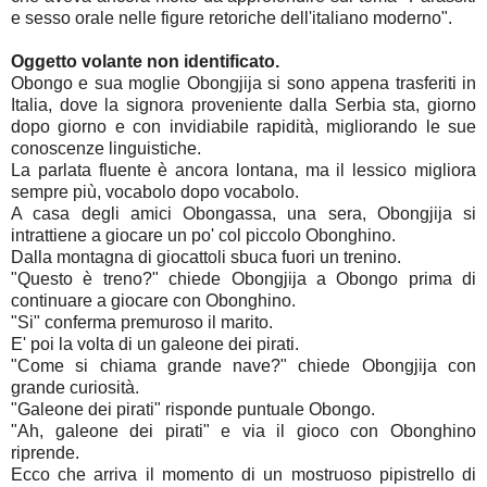
e sesso orale nelle figure retoriche dell'italiano moderno".
Oggetto volante non identificato.
Obongo e sua moglie Obongjija si sono appena trasferiti in
Italia, dove la signora proveniente dalla Serbia sta, giorno
dopo giorno e con invidiabile rapidità, migliorando le sue
conoscenze linguistiche.
La parlata fluente è ancora lontana, ma il lessico migliora
sempre più, vocabolo dopo vocabolo.
A casa degli amici Obongassa, una sera, Obongjija si
intrattiene a giocare un po' col piccolo Obonghino.
Dalla montagna di giocattoli sbuca fuori un trenino.
"Questo è treno?" chiede Obongjija a Obongo prima di
continuare a giocare con Obonghino.
"Si" conferma premuroso il marito.
E' poi la volta di un galeone dei pirati.
"Come si chiama grande nave?" chiede Obongjija con
grande curiosità.
"Galeone dei pirati" risponde puntuale Obongo.
"Ah, galeone dei pirati" e via il gioco con Obonghino
riprende.
Ecco che arriva il momento di un mostruoso pipistrello di