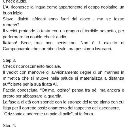
Check audio.
L’AI riconosce la lingua come appartenente al ceppo neolatino; un
buon inizio.
Slavo, dialetti africani sono fuori dal gioco… ma se fosse
rumeno?
Il veciòt protende la testa con un grugno di terribile sospetto, per
performare un double-check audio.
Italiano! Bene, ma non benissimo. Non è il dialetto di
Campoboarate che sarebbe ideale, ma possiamo lavorarci.
Step 3.
Check riconoscimento facciale.
Il veciòt con manovre di avvicinamento degne di un marines in
mimetica che si muove nella palude si materializza a distanza
sufficiente per la sua fidata AI.
Faccia conosciuta! “Ottimo, ottimo” pensa fra sé, ma ancora è
presto per abbassare la guardia.
La fascia di età corrisponde con lo stronzo del terzo piano con cui
litiga per il corretto posizionamento del tappetino dell’ascensore.
“Orizzontale aderente un paio di palle”, si fa forza.
Step 4.