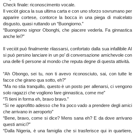
Check finale: riconoscimento vocale.
Il veciòt gioca la sua ultima carta e con uno sforzo sovrumano per
apparire cortese, contorce la bocca in una piega di malcelato
disgusto, quasi ruttando un “Buongiorno.”
“Buongiorno signor Obonghi, che piacere vederla. Fa ginnastica
anche lei?”
Il veciòt può finalmente rilassarsi, confortato dalla sua infallibile AI
si può persino lanciare in un po’ di conversazione amichevole con
una delle 6 persone al mondo che reputa degne di questa attività.
“Ah Obongo, sei tu, non ti avevo riconosciuto, sai, con tutte le
facce che girano qua sotto, eh?”
“Ma no stia tranquillo, questo è un posto per allenarsi, ci vengono
solo ragazzi che vogliono fare ginnastica, come me”
“Ti tieni in forma eh, bravo bravo.”
“Sì ne approfitto adesso che fra poco vado a prendere degli amici
che arrivano in aeroporto”
“Bene, bravo, come si dice? Mens sana eh? E da dove arrivano
questi amici?”
“Dalla Nigeria, è una famiglia che si trasferisce qui in quartiere,