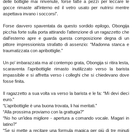
delle bottiglie mai rinvenute, forse fatte a pezzi per leccare le
gocce rimaste all’interno ed il vetro usato per nutrirsi mentre
aspettava invano i soccorsi”.
Forse davvero spaventata da questo sordido epilogo, Obongija
picchia forte sulla porta attirando l’attenzione di un ragazzetto che
dall’esterno apre e guarda questa composizione degna di un
pittore impressionista strafatto di assenzio: “Madonna stanca e
traumatizzata con apribottiglie.”
Un po’ imbarazzata ma al contempo grata, Obongija si ritira lesta,
scaraventa l’apribottiglie rimasto inutilizzato verso la barista
impassibile e si affretta verso i colleghi che si chiedevano dove
fosse finita.
Il ragazzetto a sua volta va verso la barista e le fa: “Mi devi dieci
euro.”
“L’apribottiglie è una buona trovata, li hai meritati.”
“Alla prossima proviamo con la grattugia?”
“No ho un’idea migliore - apertura a comando vocale. Magari in
latino?”
“Se si mette a recitare una formula magica per più di tre minuti