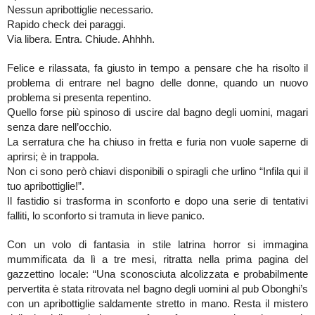
Nessun apribottiglie necessario.
Rapido check dei paraggi.
Via libera. Entra. Chiude. Ahhhh.
Felice e rilassata, fa giusto in tempo a pensare che ha risolto il
problema di entrare nel bagno delle donne, quando un nuovo
problema si presenta repentino.
Quello forse più spinoso di uscire dal bagno degli uomini, magari
senza dare nell’occhio.
La serratura che ha chiuso in fretta e furia non vuole saperne di
aprirsi; è in trappola.
Non ci sono però chiavi disponibili o spiragli che urlino “Infila qui il
tuo apribottiglie!”.
Il fastidio si trasforma in sconforto e dopo una serie di tentativi
falliti, lo sconforto si tramuta in lieve panico.
Con un volo di fantasia in stile latrina horror si immagina
mummificata da lì a tre mesi, ritratta nella prima pagina del
gazzettino locale: “Una sconosciuta alcolizzata e probabilmente
pervertita è stata ritrovata nel bagno degli uomini al pub Obonghi’s
con un apribottiglie saldamente stretto in mano. Resta il mistero