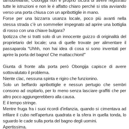
tamburellante, Obongija non è proprio sicura di avere registrato
tutte le istruzioni e non le è affatto chiaro perché si stia avviando
verso una porta chiusa con un apribottiglie in mano.
Forse per una bizzarra usanza locale, poco più avanti nella
stessa strada c’è un sommelier impegnato ad aprire una bottiglia
di rosso con una chiave bulgara?
Ipotizza che si tratti solo di un innocente guizzo di originalità del
proprietario del locale; una di quelle trovate per alimentare il
passaparola “Uhhh, non hai idea di cosa si sono inventati per
aprire la porta del bagno! Che mattacchioni!”
Giunta di fronte alla porta però Obongija capisce di avere
sottovalutato il problema.
Niente clac, nessuna spinta e rigiro che funzionino.
Solo un beffardo apribottiglie e nessun pertugio che sembri
consono ad ospitarlo, per lo meno senza lasciare graffiti che per
altro poco aggiungerebbero alla causa.
E il tempo stringe.
Mentre fruga fra i suoi ricordi d'infanzia, quando si cimentava ad
infilare il cubo nell’apertura quadrata e la sfera in quella tonda, lo
sguardo le cade sulla porta del bagno degli uomini.
Apertissima.