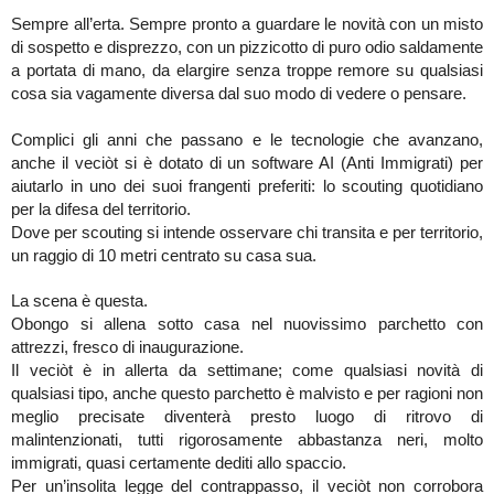
Sempre all’erta. Sempre pronto a guardare le novità con un misto
di sospetto e disprezzo, con un pizzicotto di puro odio saldamente
a portata di mano, da elargire senza troppe remore su qualsiasi
cosa sia vagamente diversa dal suo modo di vedere o pensare.
Complici gli anni che passano e le tecnologie che avanzano,
anche il veciòt si è dotato di un software AI (Anti Immigrati) per
aiutarlo in uno dei suoi frangenti preferiti: lo scouting quotidiano
per la difesa del territorio.
Dove per scouting si intende osservare chi transita e per territorio,
un raggio di 10 metri centrato su casa sua.
La scena è questa.
Obongo si allena sotto casa nel nuovissimo parchetto con
attrezzi, fresco di inaugurazione.
Il veciòt è in allerta da settimane; come qualsiasi novità di
qualsiasi tipo, anche questo parchetto è malvisto e per ragioni non
meglio precisate diventerà presto luogo di ritrovo di
malintenzionati, tutti rigorosamente abbastanza neri, molto
immigrati, quasi certamente dediti allo spaccio.
Per un’insolita legge del contrappasso, il veciòt non corrobora