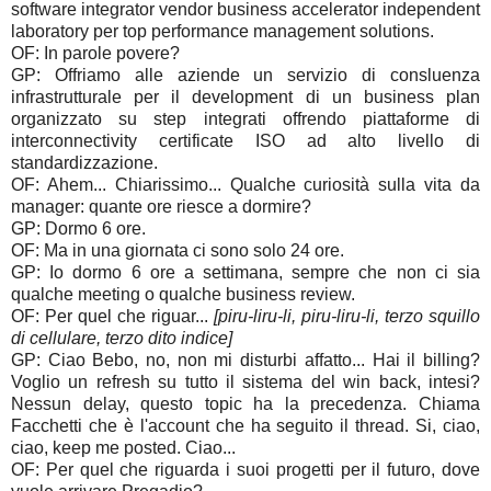
software integrator vendor business accelerator independent
laboratory per top performance management solutions.
OF: In parole povere?
GP: Offriamo alle aziende un servizio di consluenza
infrastrutturale per il development di un business plan
organizzato su step integrati offrendo piattaforme di
interconnectivity certificate ISO ad alto livello di
standardizzazione.
OF: Ahem... Chiarissimo... Qualche curiosità sulla vita da
manager: quante ore riesce a dormire?
GP: Dormo 6 ore.
OF: Ma in una giornata ci sono solo 24 ore.
GP: Io dormo 6 ore a settimana, sempre che non ci sia
qualche meeting o qualche business review.
OF: Per quel che riguar...
[piru-liru-li, piru-liru-li, terzo squillo
di cellulare, terzo dito indice]
GP: Ciao Bebo, no, non mi disturbi affatto... Hai il billing?
Voglio un refresh su tutto il sistema del win back, intesi?
Nessun delay, questo topic ha la precedenza. Chiama
Facchetti che è l'account che ha seguito il thread. Si, ciao,
ciao, keep me posted. Ciao...
OF: Per quel che riguarda i suoi progetti per il futuro, dove