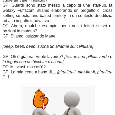
vuole arrivare Pregadio?
GP: Guardi sono stato messo a capo di una start-up, la
Galaxy Fuffacom; stiamo elaborando un progetto di cross
selling su extraland-based territory in un contesto di edilizia
ad alto impatto innovativo.
OF: Ahem, qualche esempio, per i nostri lettori scevri di
nozioni in materia?
GP: Stiamo lottizzando Marte.
[beep, beep, beep, suona un allarme sul cellulare]
GP: Oh è già ora! Vuole favorire?
[Estrae una pillola verde e
la ingoia con un bicchier d'acqua]
OF: Mi scusi, ma cos'è?
GP: La mia cena a base di....
[piru-liru-li, piru-liru-li, piru-liru-
li...]