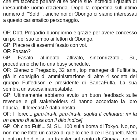
che sta facendo parlare di sé per le sue incredibili qualità di
inesauribile uomo d'azienda. Dopo la copertina sull'ultimo
numero di "Soldi", anche noi di Obongo ci siamo interessati
a questo carismatico personaggio.
OF: Dott. Pregadio buongiorno e grazie per avere concesso
un po' del suo tempo ai lettori di Obongo.
GP: Piacere di essermi fasato con voi.
OF: Fasato?
GP: Fasato, allineato, attivato, sinconrizzato... Su,
procediamo che ho una busy schedule.
OF: Gianezio Pregadio, 32 anni, top manager di Fuffitalia,
già in consiglio di amministrazione di altre 4 società del
gruppo Fuffedison e presidente di BancaFuffa. La sua
sembra un'ascesa inarrestabile.
GP: Ultimamente abbiamo avuto un buon feedback sulle
revenue e gli stakeholders ci hanno accordato la loro
fiducia... Il forecast è dalla nostra.
OF: Il forec...
[piru-liru-li, piru-liru-li, squlla il cellulare; mi fa
un cenno di attesa con il dito indice]
GP: Oh ciao Fuffi... Sì, Sì... 100 sulla borsa di Tokyo. No, no,
non me ne fotte un cazzo di quello che dice il Beghetti. Metti
il put on hold e fai un transfer sul conto di Ginevra, poi mi