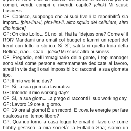
compri, vendi, compri e rivendi, capito?
[click]
Mi scusi:
business.
OF: Capisco, suppongo che ai suoi livelli la reperibilità sia
import...
[piru-liru-li, piru-liru-li, altro squllo del cellulare, altro
dito indice]
GP: Oh ciao Lollo... Sì, no, sì. Hai la fidejussione? Come e' il
ROI? Mandami una email col budget e fammi un report del
trend con tutto lo storico. Sì, Sì, salutami quella troia della
Bettina, ciao... Ciao...
[click]
Mi scusi: altro business.
OF: Pregadio, nell'immaginario della gente, i top manager
sono visti come persone estremamente dedicate al lavoro,
stretti in vite dagli orari impossibili: ci racconti la sua giornata
tipo.
GP: Il mio working day?
OF: Sì, la sua giornata lavorativa...
GP: Intende il mio working day?
OF: Sì, la sua giorn... La prego ci racconti il suo working day.
GP: Lavoro 19 ore al giorno.
OF: 19 ore al giorno! È un record. E trova le energie per fare
qualcosa nel tempo libero?
GP: Quando torno a casa leggo le email di lavoro e come
hobby gestisco la mia società: la Fuffadio Spa; siamo un