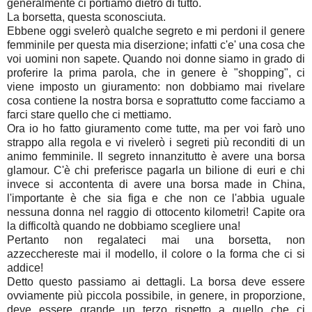
generalmente ci portiamo dietro di tutto.
La borsetta, questa sconosciuta.
Ebbene oggi svelerò qualche segreto e mi perdoni il genere
femminile per questa mia diserzione; infatti c'e' una cosa che
voi uomini non sapete. Quando noi donne siamo in grado di
proferire la prima parola, che in genere è "shopping", ci
viene imposto un giuramento: non dobbiamo mai rivelare
cosa contiene la nostra borsa e soprattutto come facciamo a
farci stare quello che ci mettiamo.
Ora io ho fatto giuramento come tutte, ma per voi farò uno
strappo alla regola e vi rivelerò i segreti più reconditi di un
animo femminile. Il segreto innanzitutto è avere una borsa
glamour. C'è chi preferisce pagarla un bilione di euri e chi
invece si accontenta di avere una borsa made in China,
l'importante è che sia figa e che non ce l'abbia uguale
nessuna donna nel raggio di ottocento kilometri! Capite ora
la difficoltà quando ne dobbiamo scegliere una!
Pertanto non regalateci mai una borsetta, non
azzecchereste mai il modello, il colore o la forma che ci si
addice!
Detto questo passiamo ai dettagli. La borsa deve essere
ovviamente più piccola possibile, in genere, in proporzione,
deve essere grande un terzo rispetto a quello che ci