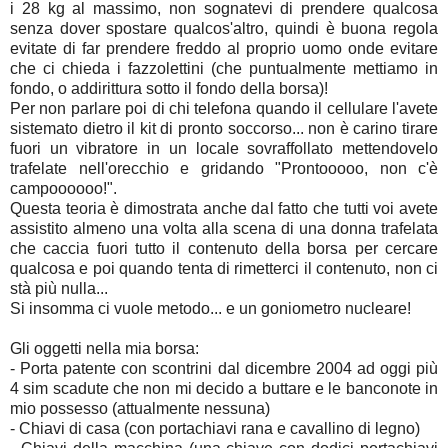
i 28 kg al massimo, non sognatevi di prendere qualcosa
senza dover spostare qualcos'altro, quindi è buona regola
evitate di far prendere freddo al proprio uomo onde evitare
che ci chieda i fazzolettini (che puntualmente mettiamo in
fondo, o addirittura sotto il fondo della borsa)!
Per non parlare poi di chi telefona quando il cellulare l'avete
sistemato dietro il kit di pronto soccorso... non è carino tirare
fuori un vibratore in un locale sovraffollato mettendovelo
trafelate nell'orecchio e gridando "Prontooooo, non c'è
campoooooo!".
Questa teoria è dimostrata anche dal fatto che tutti voi avete
assistito almeno una volta alla scena di una donna trafelata
che caccia fuori tutto il contenuto della borsa per cercare
qualcosa e poi quando tenta di rimetterci il contenuto, non ci
stà più nulla...
Si insomma ci vuole metodo... e un goniometro nucleare!
Gli oggetti nella mia borsa:
- Porta patente con scontrini dal dicembre 2004 ad oggi più
4 sim scadute che non mi decido a buttare e le banconote in
mio possesso (attualmente nessuna)
- Chiavi di casa (con portachiavi rana e cavallino di legno)