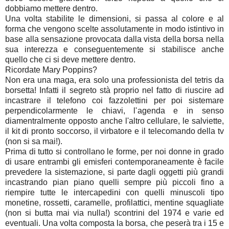
dobbiamo mettere dentro.
Una volta stabilite le dimensioni, si passa al colore e al
forma che vengono scelte assolutamente in modo istintivo in
base alla sensazione provocata dalla vista della borsa nella
sua interezza e conseguentemente si stabilisce anche
quello che ci si deve mettere dentro.
Ricordate Mary Poppins?
Non era una maga, era solo una professionista del tetris da
borsetta! Infatti il segreto stà proprio nel fatto di riuscire ad
incastrare il telefono coi fazzolettini per poi sistemare
perpendicolarmente le chiavi, l'agenda e in senso
diamentralmente opposto anche l'altro cellulare, le salviette,
il kit di pronto soccorso, il virbatore e il telecomando della tv
(non si sa mai!).
Prima di tutto si controllano le forme, per noi donne in grado
di usare entrambi gli emisferi contemporaneamente è facile
prevedere la sistemazione, si parte dagli oggetti più grandi
incastrando pian piano quelli sempre più piccoli fino a
riempire tutte le intercapedini con quelli minuscoli tipo
monetine, rossetti, caramelle, profilattici, mentine squagliate
(non si butta mai via nulla!) scontrini del 1974 e varie ed
eventuali. Una volta composta la borsa, che peserà tra i 15 e