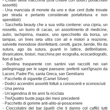
- Chiavi della macchina (una chiave con dodici portachiavi
assortiti)
- Una manciata di monete da uno e due cent (tutte trovate
per strada e pertanto considerate portafortuna e non
spendibili)
- Sacchetta beauty che a sua volta contiene: una cipria, un
rossetto, un burro di cacao, un assortimento di medicine,
aulin, tachipirina, maalox, uno specchietto da borsa, un
tampax, un lines seta ultra con ali e motori a reazione,
salviette monodose disinfettanti, cerotti, garze, bende, filo da
sutura, ago da sutura, guanti in lattice, defibrillatore,
divaricatore, bisturi, macchina per ecografia, ecocardiografo,
fiori di bach
- Bustina trasparente con santini vari raccolti nei vari
pellegrinaggi per le sagre paesane: preferiti sant'Ignazio da
Laconi, Padre Pio, santa Greca, san Gemiliano
- Pacchetto di sigarette (Camel Silver)
- Dodici accendini assortiti fottuti a conoscenti e sconosciuti
- Una penna
- Un'agendina di tre anni fa riciclata
- Tre/Quattro buste paga dei mesi precedenti
- Pacchetto di gomme anti-alito-al-posacenere
- Cioccolatini del bar (quelli che ti danno col caffè) tutti