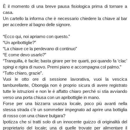
È il momento di una breve pausa fisiologica prima di tornare a
casa.
Un cartello la informa che è necessario chiedere la chiave al bar
per accedere al bagno delle signore.
“Ecco qui, noi apriamo con questo.”
“Un apribottiglie?”
“La chiave ce la perdevano di continuo”
“E come devo usarlo?”
“Tranquilla, è facile; basta girare per tre quarti, poi quando fa ‘clac’
spingi e rigira di nuovo. Premi piano e accompagna col palmo.”
“Tutto chiaro, grazie”.
Vuoi le otto ore di sessione lavorativa, vuoi la vescica
tamburellante, Obongija non è proprio sicura di avere registrato
tutte le istruzioni e non le è affatto chiaro perché si stia avviando
verso una porta chiusa con un apribottiglie in mano.
Forse per una bizzarra usanza locale, poco più avanti nella
stessa strada c’è un sommelier impegnato ad aprire una bottiglia
di rosso con una chiave bulgara?
Ipotizza che si tratti solo di un innocente guizzo di originalità del
proprietario del locale; una di quelle trovate per alimentare il