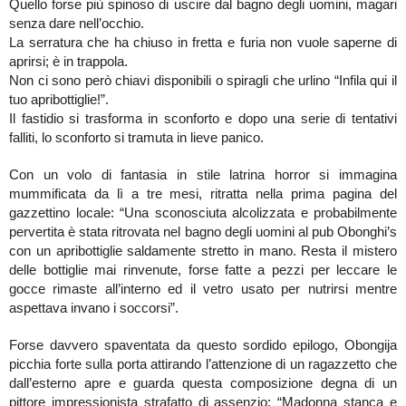
Quello forse più spinoso di uscire dal bagno degli uomini, magari
senza dare nell’occhio.
La serratura che ha chiuso in fretta e furia non vuole saperne di
aprirsi; è in trappola.
Non ci sono però chiavi disponibili o spiragli che urlino “Infila qui il
tuo apribottiglie!”.
Il fastidio si trasforma in sconforto e dopo una serie di tentativi
falliti, lo sconforto si tramuta in lieve panico.
Con un volo di fantasia in stile latrina horror si immagina
mummificata da lì a tre mesi, ritratta nella prima pagina del
gazzettino locale: “Una sconosciuta alcolizzata e probabilmente
pervertita è stata ritrovata nel bagno degli uomini al pub Obonghi’s
con un apribottiglie saldamente stretto in mano. Resta il mistero
delle bottiglie mai rinvenute, forse fatte a pezzi per leccare le
gocce rimaste all’interno ed il vetro usato per nutrirsi mentre
aspettava invano i soccorsi”.
Forse davvero spaventata da questo sordido epilogo, Obongija
picchia forte sulla porta attirando l’attenzione di un ragazzetto che
dall’esterno apre e guarda questa composizione degna di un
pittore impressionista strafatto di assenzio: “Madonna stanca e