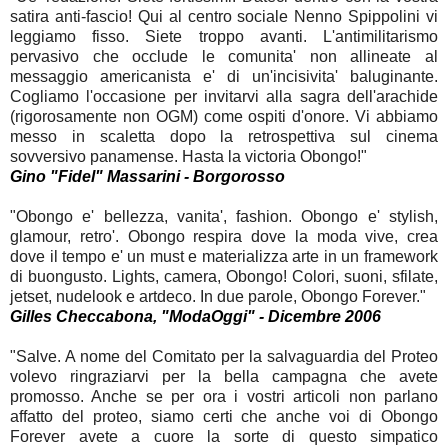
satira anti-fascio! Qui al centro sociale Nenno Spippolini vi
leggiamo fisso. Siete troppo avanti. L'antimilitarismo
pervasivo che occlude le comunita' non allineate al
messaggio americanista e' di un'incisivita' baluginante.
Cogliamo l'occasione per invitarvi alla sagra dell'arachide
(rigorosamente non OGM) come ospiti d'onore. Vi abbiamo
messo in scaletta dopo la retrospettiva sul cinema
sovversivo panamense. Hasta la victoria Obongo!"
Gino "Fidel" Massarini - Borgorosso
"Obongo e' bellezza, vanita', fashion. Obongo e' stylish,
glamour, retro'. Obongo respira dove la moda vive, crea
dove il tempo e' un must e materializza arte in un framework
di buongusto. Lights, camera, Obongo! Colori, suoni, sfilate,
jetset, nudelook e artdeco. In due parole, Obongo Forever."
Gilles Checcabona, "ModaOggi" - Dicembre 2006
"Salve. A nome del Comitato per la salvaguardia del Proteo
volevo ringraziarvi per la bella campagna che avete
promosso. Anche se per ora i vostri articoli non parlano
affatto del proteo, siamo certi che anche voi di Obongo
Forever avete a cuore la sorte di questo simpatico