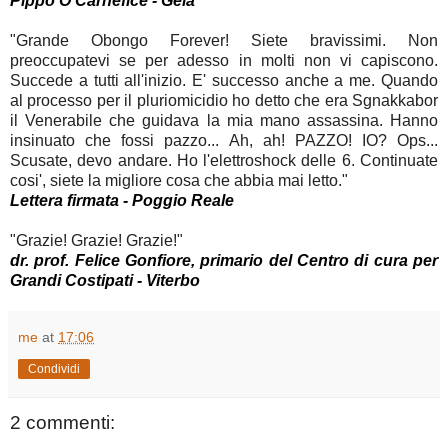
Pippo O'Carnefice - Gela
"Grande Obongo Forever! Siete bravissimi. Non
preoccupatevi se per adesso in molti non vi capiscono.
Succede a tutti all'inizio. E' successo anche a me. Quando
al processo per il pluriomicidio ho detto che era Sgnakkabor
il Venerabile che guidava la mia mano assassina. Hanno
insinuato che fossi pazzo... Ah, ah! PAZZO! IO? Ops...
Scusate, devo andare. Ho l'elettroshock delle 6. Continuate
cosi', siete la migliore cosa che abbia mai letto."
Lettera firmata - Poggio Reale
"Grazie! Grazie! Grazie!"
dr. prof. Felice Gonfiore, primario del Centro di cura per
Grandi Costipati - Viterbo
me
at
17:06
Condividi
2 commenti: