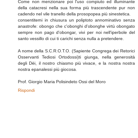
Come non menzionare poi l'uso compiuto ed illuminante
della catacresi nella sua forma più trascendente pur non
cadendo nel vile tranello della prosopopea più sinestetica.
consentitemi in chiusura un poliptoto annominativo senza
anastrofe: obongo che c'obonghi d'obonghe virtù obongato
sempre non pago d'obongar, vivi per noi nell'iperbole del
santo vessillo di cui ti carichi senza nulla a pretendere.
A nome della S.C.R.O.T.O. (Sapiente Congrega dei Retorici
Osservanti Tediosi Ortodossi)ti giunga, nella generosità
degli Dèi, il nostro chiasmo più vivace, e la nostra nostra
nostra epanalessi più giocosa.
Prof. Giorgio Maria Polisindeto Ossi del Moro
Rispondi