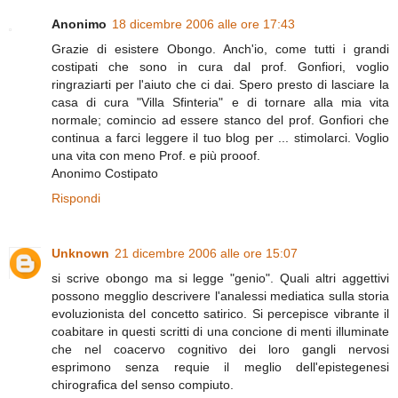
Anonimo
18 dicembre 2006 alle ore 17:43
Grazie di esistere Obongo. Anch'io, come tutti i grandi
costipati che sono in cura dal prof. Gonfiori, voglio
ringraziarti per l'aiuto che ci dai. Spero presto di lasciare la
casa di cura "Villa Sfinteria" e di tornare alla mia vita
normale; comincio ad essere stanco del prof. Gonfiori che
continua a farci leggere il tuo blog per ... stimolarci. Voglio
una vita con meno Prof. e più prooof.
Anonimo Costipato
Rispondi
Unknown
21 dicembre 2006 alle ore 15:07
si scrive obongo ma si legge "genio". Quali altri aggettivi
possono megglio descrivere l'analessi mediatica sulla storia
evoluzionista del concetto satirico. Si percepisce vibrante il
coabitare in questi scritti di una concione di menti illuminate
che nel coacervo cognitivo dei loro gangli nervosi
esprimono senza requie il meglio dell'epistegenesi
chirografica del senso compiuto.