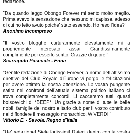
redazione.
"Da quando leggo Obongo Forever mi sento molto meglio.
Prima avevo la sensazione che nessuno mi capisse, adesso
di cui ho letto avuto poiche' stato essendo. Ho reso l'idea?"
Anonimo incompreso
"Il vostro blogghe curturarmente elevatamente mi a
propriemente interesato assai. Grandissimamente
complimente per esserlo scritto. Grazzie di quore."
Scarraputo Pascuale - Enna
"Gentile redazione di Obongo Forever, a nome dell'altissimo
direttivo del Club Royale d'Europe vi porgo le felicitazioni
per avere attirato la nostra attenzione. La vostra pungente
satira nei confronti dell'attuale sistema politico italiano ci
trova completamente concordi. Li cacceremo tutti, questi
bolscevichi di *BEEP*! Un grazie a nome di tutte le belle
nobili famiglie del nostro elitario club per il vostro contributo
nel diffondere il messaggio monarchico. W VERDI!"
Vittorio E. - Savoia, Regno d'Italia
"Ue' redazione! Siete fortissimi! Dateci dentro con la vostra