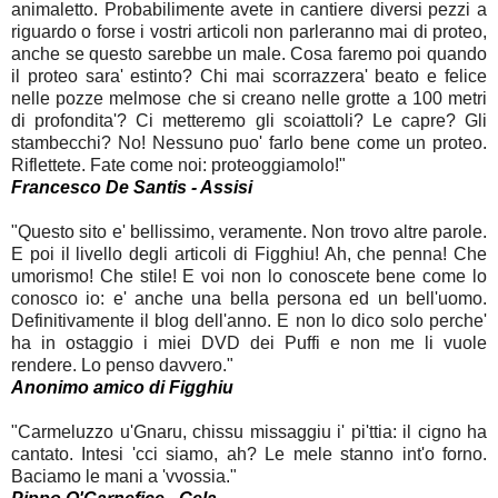
animaletto. Probabilimente avete in cantiere diversi pezzi a
riguardo o forse i vostri articoli non parleranno mai di proteo,
anche se questo sarebbe un male. Cosa faremo poi quando
il proteo sara' estinto? Chi mai scorrazzera' beato e felice
nelle pozze melmose che si creano nelle grotte a 100 metri
di profondita'? Ci metteremo gli scoiattoli? Le capre? Gli
stambecchi? No! Nessuno puo' farlo bene come un proteo.
Riflettete. Fate come noi: proteoggiamolo!"
Francesco De Santis - Assisi
"Questo sito e' bellissimo, veramente. Non trovo altre parole.
E poi il livello degli articoli di Figghiu! Ah, che penna! Che
umorismo! Che stile! E voi non lo conoscete bene come lo
conosco io: e' anche una bella persona ed un bell'uomo.
Definitivamente il blog dell'anno. E non lo dico solo perche'
ha in ostaggio i miei DVD dei Puffi e non me li vuole
rendere. Lo penso davvero."
Anonimo amico di Figghiu
"Carmeluzzo u'Gnaru, chissu missaggiu i' pi'ttia: il cigno ha
cantato. Intesi 'cci siamo, ah? Le mele stanno int'o forno.
Baciamo le mani a 'vvossia."