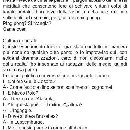
Resta invece da chiarire perche' i pargoli abbiano dei riflessi
micidiali che consentono loro di schivare virtuali colpi di
karate portati ad un terzo della velocita' della luce, ma non
sufficienti, ad esempio, per giocare a ping pong.
Ping pong? Si mangia?
Game over.
Cultura generale.
Questo esperimento forse e' gia' stato condotto in maniera
piu' seria da qualche altra parte; io lo improvviso qui, con
evidenti drammatizzazioni, certo di non discostarmi molto
dalla realta' (ho insegnato ai ragazzini delle medie, quindi
so di cosa parlo).
Ecco un'ipotetica conversazione insegnante-alunno:
I - Chi era Giulio Cesare?
A - Come faccio a dirlo se non so almeno il cognome!
I - E Marco Polo?
A - Il terzino dell'Atalanta.
I - Ah, questa poi! E "Il milione", allora?
A - L'ingaggio.
I - Dove si trova Bruxelles?
A - In Lussemburgo.
I - Metti queste parole in ordine alfabetico...