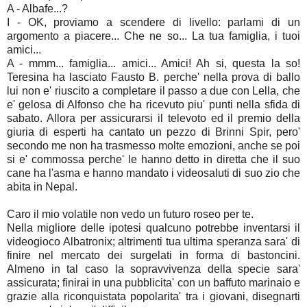
A - Albafe...?
I - OK, proviamo a scendere di livello: parlami di un
argomento a piacere... Che ne so... La tua famiglia, i tuoi
amici...
A - mmm... famiglia... amici... Amici! Ah si, questa la so!
Teresina ha lasciato Fausto B. perche' nella prova di ballo
lui non e' riuscito a completare il passo a due con Lella, che
e' gelosa di Alfonso che ha ricevuto piu' punti nella sfida di
sabato. Allora per assicurarsi il televoto ed il premio della
giuria di esperti ha cantato un pezzo di Brinni Spir, pero'
secondo me non ha trasmesso molte emozioni, anche se poi
si e' commossa perche' le hanno detto in diretta che il suo
cane ha l'asma e hanno mandato i videosaluti di suo zio che
abita in Nepal.
Caro il mio volatile non vedo un futuro roseo per te.
Nella migliore delle ipotesi qualcuno potrebbe inventarsi il
videogioco Albatronix; altrimenti tua ultima speranza sara' di
finire nel mercato dei surgelati in forma di bastoncini.
Almeno in tal caso la sopravvivenza della specie sara'
assicurata; finirai in una pubblicita' con un baffuto marinaio e
grazie alla riconquistata popolarita' tra i giovani, disegnarti