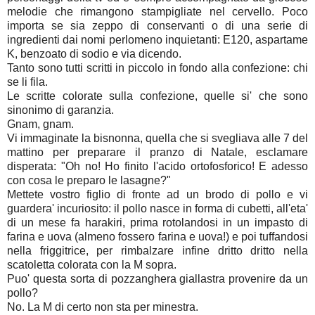
melodie che rimangono stampigliate nel cervello. Poco
importa se sia zeppo di conservanti o di una serie di
ingredienti dai nomi perlomeno inquietanti: E120, aspartame
K, benzoato di sodio e via dicendo.
Tanto sono tutti scritti in piccolo in fondo alla confezione: chi
se li fila.
Le scritte colorate sulla confezione, quelle si' che sono
sinonimo di garanzia.
Gnam, gnam.
Vi immaginate la bisnonna, quella che si svegliava alle 7 del
mattino per preparare il pranzo di Natale, esclamare
disperata: "Oh no! Ho finito l'acido ortofosforico! E adesso
con cosa le preparo le lasagne?"
Mettete vostro figlio di fronte ad un brodo di pollo e vi
guardera' incuriosito: il pollo nasce in forma di cubetti, all'eta'
di un mese fa harakiri, prima rotolandosi in un impasto di
farina e uova (almeno fossero farina e uova!) e poi tuffandosi
nella friggitrice, per rimbalzare infine dritto dritto nella
scatoletta colorata con la M sopra.
Puo' questa sorta di pozzanghera giallastra provenire da un
pollo?
No. La M di certo non sta per minestra.