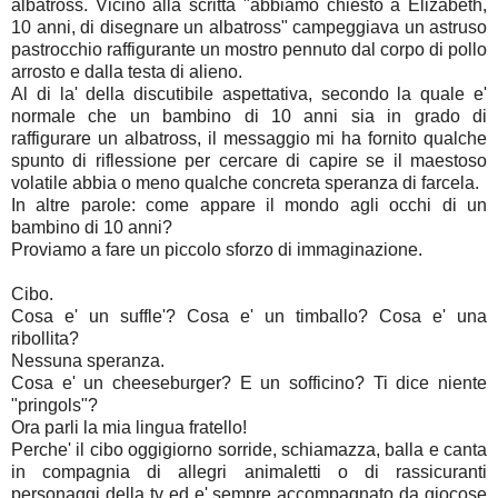
albatross. Vicino alla scritta "abbiamo chiesto a Elizabeth,
10 anni, di disegnare un albatross" campeggiava un astruso
pastrocchio raffigurante un mostro pennuto dal corpo di pollo
arrosto e dalla testa di alieno.
Al di la' della discutibile aspettativa, secondo la quale e'
normale che un bambino di 10 anni sia in grado di
raffigurare un albatross, il messaggio mi ha fornito qualche
spunto di riflessione per cercare di capire se il maestoso
volatile abbia o meno qualche concreta speranza di farcela.
In altre parole: come appare il mondo agli occhi di un
bambino di 10 anni?
Proviamo a fare un piccolo sforzo di immaginazione.
Cibo.
Cosa e' un suffle'? Cosa e' un timballo? Cosa e' una
ribollita?
Nessuna speranza.
Cosa e' un cheeseburger? E un sofficino? Ti dice niente
"pringols"?
Ora parli la mia lingua fratello!
Perche' il cibo oggigiorno sorride, schiamazza, balla e canta
in compagnia di allegri animaletti o di rassicuranti
personaggi della tv ed e' sempre accompagnato da giocose