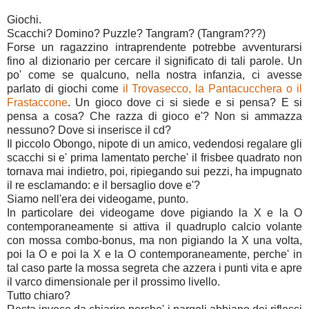
Giochi.
Scacchi? Domino? Puzzle? Tangram? (Tangram???)
Forse un ragazzino intraprendente potrebbe avventurarsi
fino al dizionario per cercare il significato di tali parole. Un
po' come se qualcuno, nella nostra infanzia, ci avesse
parlato di giochi come
il Trovasecco, la Pantacucchera o il
Frastaccone
. Un gioco dove ci si siede e si pensa? E si
pensa a cosa? Che razza di gioco e'? Non si ammazza
nessuno? Dove si inserisce il cd?
Il piccolo Obongo, nipote di un amico, vedendosi regalare gli
scacchi si e' prima lamentato perche' il frisbee quadrato non
tornava mai indietro, poi, ripiegando sui pezzi, ha impugnato
il re esclamando: e il bersaglio dove e'?
Siamo nell'era dei videogame, punto.
In particolare dei videogame dove pigiando la X e la O
contemporaneamente si attiva il quadruplo calcio volante
con mossa combo-bonus, ma non pigiando la X una volta,
poi la O e poi la X e la O contemporaneamente, perche' in
tal caso parte la mossa segreta che azzera i punti vita e apre
il varco dimensionale per il prossimo livello.
Tutto chiaro?