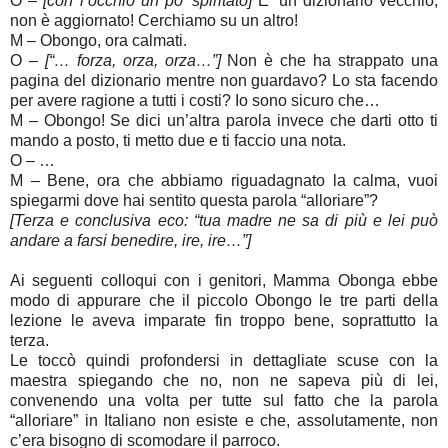
O –
[con l’occhio un po’ spiritato]
E’ un dizionario vecchio,
non è aggiornato! Cerchiamo su un altro!
M – Obongo, ora calmati.
O –
[“… forza, orza, orza…”]
Non è che ha strappato una
pagina del dizionario mentre non guardavo? Lo sta facendo
per avere ragione a tutti i costi? Io sono sicuro che…
M – Obongo! Se dici un’altra parola invece che darti otto ti
mando a posto, ti metto due e ti faccio una nota.
O – …
M – Bene, ora che abbiamo riguadagnato la calma, vuoi
spiegarmi dove hai sentito questa parola “alloriare”?
[Terza e conclusiva eco: “tua madre ne sa di più e lei può
andare a farsi benedire, ire, ire…”]
Ai seguenti colloqui con i genitori, Mamma Obonga ebbe
modo di appurare che il piccolo Obongo le tre parti della
lezione le aveva imparate fin troppo bene, soprattutto la
terza.
Le toccò quindi profondersi in dettagliate scuse con la
maestra spiegando che no, non ne sapeva più di lei,
convenendo una volta per tutte sul fatto che la parola
“alloriare” in Italiano non esiste e che, assolutamente, non
c’era bisogno di scomodare il parroco.