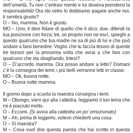
dell’omertà. Tu non c’entravi niente e lui doveva prendersi la
responsabilità! Ora sto vetro lo dobbiamo pagare anche noi,
ti sembra giusto?
O – No, mamma. Non è giusto.
MO – Uno, ti devi fidare di quello che ti dico; due, difendi la
tua posizione con forza; tre, se proprio non ne esci, spieghi a
questo qualcuno che tua madre ne sa di più di lui e che può
andare a farsi benedire. Voglio che tu faccia tesoro di queste
tre lezioni per la prossima volta che avrai a che fare con
qualcuno che sta sbagliando. Intesi?
O – D’accordo mamma. Ora posso andare a letto? Domani
c’è la consegna dei temi; i più belli verranno letti in classe.
MO – Ok, buona notte.
O – Buona notte mamma.
Il giorno dopo a scuola la maestra consegna i temi.
M – Obongo, vieni qui alla cattedra, leggiamo il tuo tema che
mi è piaciuto molto.
O – Eccomi.
[Si avvia alla cattedra un po’ emozionato]
M – Ah, prima di leggerlo, volevo chiederti una cosa.
O – Sì maestra?
M – Cosa vuol dire questa parola che hai scritto in questa