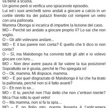
va bene a scuola.
Un giorno però si verifica uno spiacevole episodio.
Lui ed i suoi amichetti sono andati a giocare a calcio in un
cortile stretto tra dei palazzi finendo col rompere un vetro
con una pallonata.
Mamma Obonga si incarica di impartire la lezione del caso.
MO – Perché sei andato a giocare proprio lì? Lo sai che non
voglio.
O – Gli altri volevano andare...
MO – E il tuo parere non conta? E quello che ti dico io non
conta?
O – Sì, ma Malobongo ha convinto tutti gli altri e io volevo
giocare con loro…
MO – Non devi avere paura di far valere la tua posizione!
Soprattutto se è giusta, perché te l’ho spiegata io!
O – Ok, mamma. Mi dispiace, mamma.
MO – E poi quel disgraziato di Malobongo è lui che ha tirato
la pallonata, perché non si è fatto avanti?
O – Eh non lo so…
MO – E tu, perché non l’hai detto che non c’entravi niente?
Mica l’hai rotto tu quel vetro!
O – Ma mamma, non si fa la spia…
MO – E no figlio mio, questa fesseria è l’anticamera