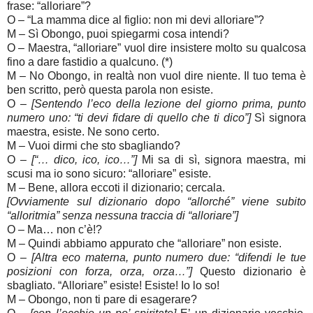
frase: “alloriare”?
O – “La mamma dice al figlio: non mi devi alloriare”?
M – Sì Obongo, puoi spiegarmi cosa intendi?
O – Maestra, “alloriare” vuol dire insistere molto su qualcosa
fino a dare fastidio a qualcuno. (*)
M – No Obongo, in realtà non vuol dire niente. Il tuo tema è
ben scritto, però questa parola non esiste.
O –
[Sentendo l’eco della lezione del giorno prima, punto
numero uno: “ti devi fidare di quello che ti dico”]
Sì signora
maestra, esiste. Ne sono certo.
M – Vuoi dirmi che sto sbagliando?
O –
[“… dico, ico, ico…”]
Mi sa di sì, signora maestra, mi
scusi ma io sono sicuro: “alloriare” esiste.
M – Bene, allora eccoti il dizionario; cercala.
[Ovviamente sul dizionario dopo “allorché” viene subito
“alloritmia” senza nessuna traccia di “alloriare”]
O – Ma… non c’è!?
M – Quindi abbiamo appurato che “alloriare” non esiste.
O –
[Altra eco materna, punto numero due: “difendi le tue
posizioni con forza, orza, orza…”]
Questo dizionario è
sbagliato. “Alloriare” esiste! Esiste! Io lo so!
M – Obongo, non ti pare di esagerare?