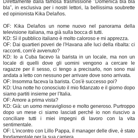
Direttamente dalla famosa trasmissione "Domenica bla bla
bla", in esclusiva per i nostri lettori, la bellissima soubrette
ed opinionista Kika Delaños.
OF: Kika Delaños un nome nuovo nel panorama della
televisione italiana, ma già sulla bocca di tutti.
KD: Sì il pubblico italiano è molto caloroso e mi apprezza.
OF: Dai quartieri poveri de l'Havana alle luci della ribalta: ci
racconti, com'è avvenuto?
KD: Io a Cuba facevo la barista in un locale, ma non un
locale di quelli dove gli uomini vengono a cercare le
ragazze per il sesso, ci tengo a precisarlo, non sono mai
andata a letto con nessuno per arrivare dove sono arrivata.
OF: Insomma faceva la barista. Cos'è successo poi?
KD: Una notte ho conosciuto il mio fidanzato e il giorno dopo
siamo partiti insieme per l'Italia.
OF: Amore a prima vista?
KD: Già: un uomo meraviglioso e molto generoso. Purtroppo
dopo un mese ci siamo lasciati perché io non riuscivo a
conciliare tutti i miei impegni di lavoro con la vita
sentimentale.
OF: L'incontro con Lillo Pappa, il manager delle dive, è stato
fondamentale per la sua carriera.