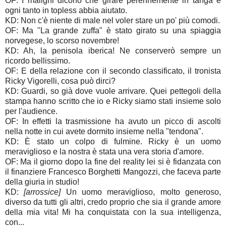
OF: I maligni dicono che girare perennemente in tanga e
ogni tanto in topless abbia aiutato.
KD: Non c'è niente di male nel voler stare un po' più comodi.
OF: Ma "La grande zuffa" è stato girato su una spiaggia
norvegese, lo scorso novembre!
KD: Ah, la penisola iberica! Ne conserverò sempre un
ricordo bellissimo.
OF: E della relazione con il secondo classificato, il tronista
Ricky Vigorelli, cosa può dirci?
KD: Guardi, so già dove vuole arrivare. Quei pettegoli della
stampa hanno scritto che io e Ricky siamo stati insieme solo
per l'audience.
OF: In effetti la trasmissione ha avuto un picco di ascolti
nella notte in cui avete dormito insieme nella "tendona".
KD: È stato un colpo di fulmine. Ricky è un uomo
meraviglioso e la nostra è stata una vera storia d'amore.
OF: Ma il giorno dopo la fine del reality lei si è fidanzata con
il finanziere Francesco Borghetti Mangozzi, che faceva parte
della giuria in studio!
KD:
[arrossice]
Un uomo meraviglioso, molto generoso,
diverso da tutti gli altri, credo proprio che sia il grande amore
della mia vita! Mi ha conquistata con la sua intelligenza,
con...