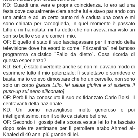
KD: Guardi una vera e propria coincidenza. Io ero ad una
festa dove casualmente c'era anche lui e stavo parlando con
una amica e ad un certo punto mi è caduta una cosa e mi
sono chinata per raccoglierla, in quel momento è passato
Lillo e mi ha notata, mi ha detto che non aveva mai visto un
sorriso bello e solare come il mio.
OF: E quello è stato il suo lasciapassare per il mondo della
televisione dove ha esordito come "Frizzantina" nel famoso
programma calcistico "Fallo da dietro". Cosa ricorda di
questa esperienza?
KD: Beh, è stato divertente anche se non mi davano modo di
esprimere tutto il mio potenziale: lì sculettavo e sorridevo e
basta, ma io volevo dimostrare che ho un cervello, non sono
solo un corpo
[passa Lillo, lei saluta giuliva e si sistema il
push-up sul seno siliconato]
OF: Però li ha conosciuto il suo ex fidanzato Carlo Bolsi, il
centravanti della nazionale.
KD: Un uomo meraviglioso, molto generoso e poi
intelligentissimo, non il solito calciatore bellone.
OF: Secondo il gossip della scorsa estate lei lo ha lasciato
dopo sole tre settimane per il petroliere arabo Ahmed al-
Khaled di 40 anni più grande di lei.