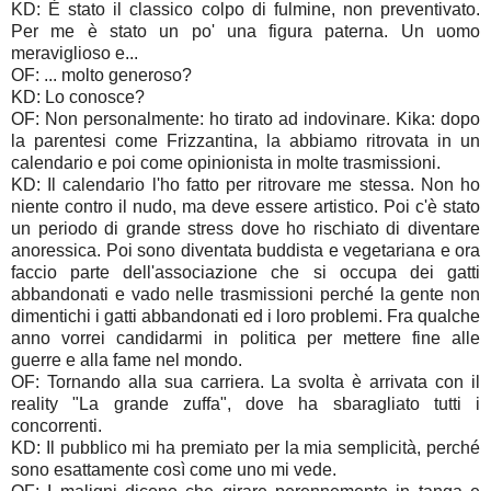
KD: È stato il classico colpo di fulmine, non preventivato.
Per me è stato un po' una figura paterna. Un uomo
meraviglioso e...
OF: ... molto generoso?
KD: Lo conosce?
OF: Non personalmente: ho tirato ad indovinare. Kika: dopo
la parentesi come Frizzantina, la abbiamo ritrovata in un
calendario e poi come opinionista in molte trasmissioni.
KD: Il calendario l'ho fatto per ritrovare me stessa. Non ho
niente contro il nudo, ma deve essere artistico. Poi c'è stato
un periodo di grande stress dove ho rischiato di diventare
anoressica. Poi sono diventata buddista e vegetariana e ora
faccio parte dell'associazione che si occupa dei gatti
abbandonati e vado nelle trasmissioni perché la gente non
dimentichi i gatti abbandonati ed i loro problemi. Fra qualche
anno vorrei candidarmi in politica per mettere fine alle
guerre e alla fame nel mondo.
OF: Tornando alla sua carriera. La svolta è arrivata con il
reality "La grande zuffa", dove ha sbaragliato tutti i
concorrenti.
KD: Il pubblico mi ha premiato per la mia semplicità, perché
sono esattamente così come uno mi vede.